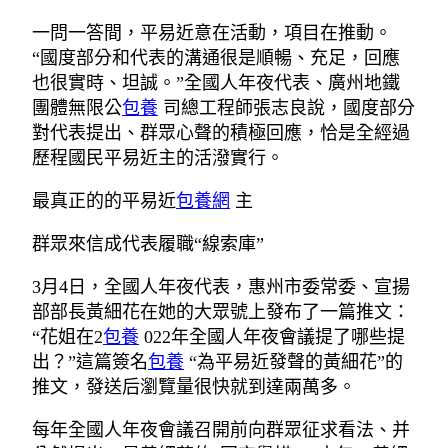
一問一答間，平易近意在活動，項目在推動。
“國度部分和代表的溝通很是順暢、充足，回應
也很實時、坦誠。”全國人年夜代表、廣州地鐵
團體無限公
包養
司總工程師張志良說，國度部分
對代表提出、群眾心聲的積極回應，恰是全經過
歷程國民平易近主的活潑實行。
最真正的的平易近
包養網
主
群眾來信成代表履職“線索庫”
3月4日，全國人年夜代表，惠州市委常委、宣揚
部部長黃細花在她的大眾號上發布了一篇推文：
“花姐在2
包養
022年全國人年夜會議提了哪些提
出？”這篇簽名
包養
“為平易近發聲的黃細花”的
推文，發送后瀏覽量很快就到達兩萬多。
每年全國人年夜會議召開前向群眾征求看法、并