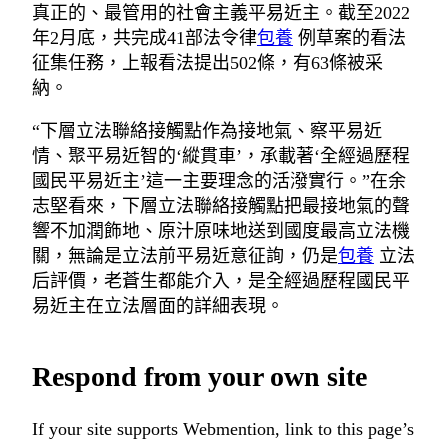
真正的、最管用的社會主義平易近主。截至2022
年2月底，共完成41部法令律
包養
例草案的看法
征集任務，上報看法提出502條，有63條被采
納。
“下層立法聯絡接觸點作為接地氣、察平易近
情、聚平易近智的‘縱貫車’，承載著‘全經過歷程
國民平易近主’這一主要理念的活潑實行。”在余
志堅看來，下層立法聯絡接觸點把最接地氣的聲
響不加潤飾地、原汁原味地送到國度最高立法機
關，無論是立法前平易近意征詢，仍是
包養
立法
后評價，老蒼生都能介入，是全經過歷程國民平
易近主在立法層面的詳細表現。
Respond from your own site
If your site supports Webmention, link to this page’s