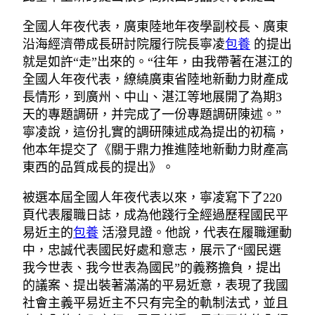
全國人年夜代表，廣東陸地年夜學副校長、廣東
沿海經濟帶成長研討院履行院長寧凌
包養
的提出
就是如許“走”出來的。“往年，由我帶著在湛江的
全國人年夜代表，繚繞廣東省陸地新動力財產成
長情形，到廣州、中山、湛江等地展開了為期3
天的專題調研，并完成了一份專題調研陳述。”
寧凌說，這份扎實的調研陳述成為提出的初稿，
他本年提交了《關于鼎力推進陸地新動力財產高
東西的品質成長的提出》。
被選本屆全國人年夜代表以來，寧凌寫下了220
頁代表履職日誌，成為他踐行全經過歷程國民平
易近主的
包養
活潑見證。他說，代表在履職運動
中，忠誠代表國民好處和意志，展示了“國民選
我今世表、我今世表為國民”的義務擔負，提出
的議案、提出裝著滿滿的平易近意，表現了我國
社會主義平易近主不只有完全的軌制法式，並且