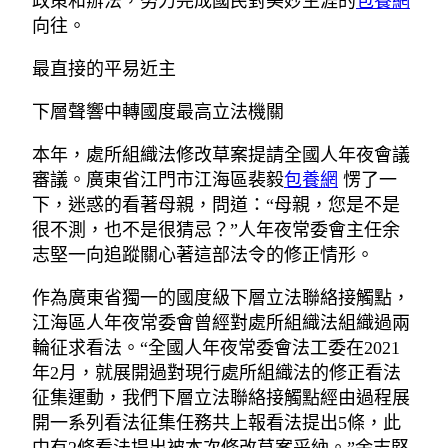
政策和辦法，努力完成國民對美妙生涯的
包養網
向往。
最直接的平易近主
下層聲響中轉國度最高立法機關
本年，處所組織法修改草案提請全國人年夜會議
審議。廣東省江門市江海區裴毅
包養網
愣了一
下，迷惑的看著母親，問道：“母親，您是不是
很不測，也不是很猜忌？”人年夜常委會主任余
志堅一向追蹤關心著這部法令的修正情形。
作為廣東省獨一的國度級下層立法聯絡接觸點，
江海區人年夜常委會曾經對處所組織法組織過兩
輪征求看法。“全國人年夜常委會法工委在2021
年2月，就展開過對現行處所組織法的修正看法
征集運動，我們下層立法聯絡接觸點經由過程展
開一系列看法征集任務共上報看法提出5條，此