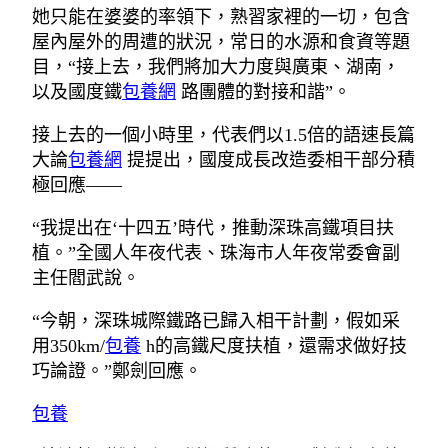
她只能在婆婆的率領下，熟習家裡的一切，包含
屋內屋外的周遭的狀況，常日的水源和食資等題
目，“接上去，我們將加大力度與廣東、湖南，
以及國度鐵
包養網
路團體的對接和諧”。
接上去的一個小時里，代表們以1.5倍的語速長篇
大論
包養網
提提出，國度成長改造委相干部分積
極回應——
“我提出在‘十四五’時代，推動深珠高鐵項目扶
植。”全國人年夜代表、珠海市人年夜常委會副
主任閻武說。
“今朝，深珠城際鐵路已歸入相干計劃，假如采
用350km/
包養
h的高鐵尺度扶植，還需求做好技
巧論證。”鄭劍回應。
包養