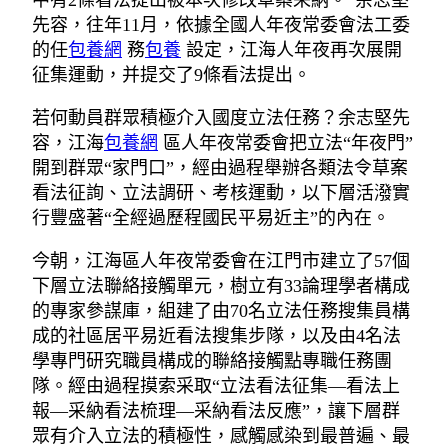
中有2條看法提出被本次修改草案采納。”余志堅
先容，往年11月，依據全國人年夜常委會法工委
的任
包養網
務
包養
設定，江海人年夜再次展開
征集運動，并提交了9條看法提出。
若何動員群眾積極介入國度立法任務？余志堅先
容，江海
包養網
區人年夜常委會把立法“年夜門”
開到群眾“家門口”，經由過程舉辦各類法令草案
看法征詢、立法調研、考核運動，以下層活潑實
行豐盛著“全經過歷程國民平易近主”的內在。
今朝，江海區人年夜常委會在江門市建立了57個
下層立法聯絡接觸單元，樹立有33論理學者構成
的專家參謀庫，組建了由70名立法任務搜集員構
成的社區居平易近看法搜集步隊，以及由4名法
學專門研究職員構成的聯絡接觸點專職任務團
隊。經由過程摸索采取“立法看法征集—看法上
報—采納看法梳理—采納看法反應”，讓下層群
眾有介入立法的積極性，感觸感染到最普遍、最