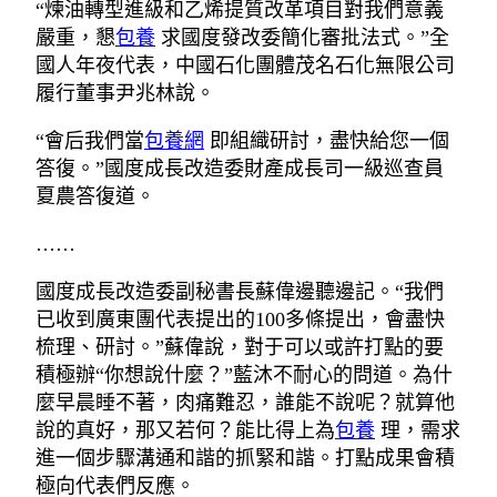
“煉油轉型進級和乙烯提質改革項目對我們意義
嚴重，懇
包養
求國度發改委簡化審批法式。”全
國人年夜代表，中國石化團體茂名石化無限公司
履行董事尹兆林說。
“會后我們當
包養網
即組織研討，盡快給您一個
答復。”國度成長改造委財產成長司一級巡查員
夏農答復道。
……
國度成長改造委副秘書長蘇偉邊聽邊記。“我們
已收到廣東團代表提出的100多條提出，會盡快
梳理、研討。”蘇偉說，對于可以或許打點的要
積極辦“你想說什麼？”藍沐不耐心的問道。為什
麼早晨睡不著，肉痛難忍，誰能不說呢？就算他
說的真好，那又若何？能比得上為
包養
理，需求
進一個步驟溝通和諧的抓緊和諧。打點成果會積
極向代表們反應。