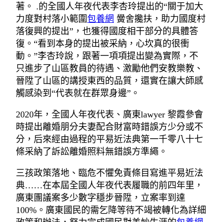
著。 .的全國人年夜代表李杏玲提出的“關于加大
力度對村落小範圍
包養網
黌舍攙扶，助力國度村
落復興的提出”，也獲得國度相干部分的具體答
復。“看到本身的提出被采納，心坎真的很衝
動。”李杏玲說，跟著一項項提出變為實際，不
只進步了山區教員的待遇、激勵他們安教樂教、
晉陞了山區的講授東西的品質，還實在讓大師感
觸感染到“代表就在群眾身邊”。
2020年，全國人年夜代表、廣東lawyer 黎霞參會
時提出離婚朋分夫妻配合財富時錯誤方少分或不
分，后來經由過程的平易近法典第一千零八十七
條采納了訴訟離婚照料無錯誤方準繩。
三孩政策落地、臨危不懼免責條目寫進平易近法
典……在本屆全國人年夜代表履職的前四年里，
廣東團議案多少數字穩步晉陞，立案率到達
100%。廣東國民的需乞降等待不竭被轉化為詳細