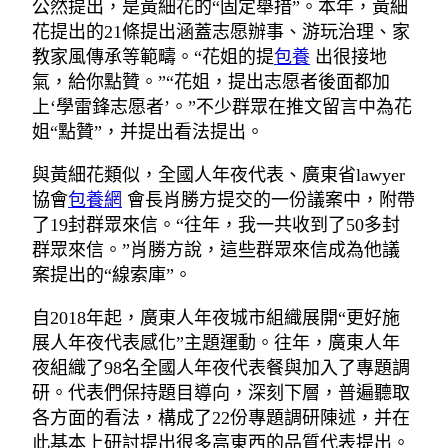
公然提出，是黃細花的“固定舉措”。本年，黃細
花提出的21條提出涵蓋志愿辦事、游玩治理、家
教家風傳承等範疇。“花姐的提
包養
出很接地
氣，給你點贊。”“花姐，提出志愿者後面都加
上‘學雷鋒志愿者’。”不少群眾在推文留言中為花
姐“點贊”，并提出看法提出。
與黃細花類似，全國人年夜代表、廣東省lawyer
協會
包養網
會長肖勝方提交的一份議案中，附帶
了19封群眾來信。“往年，我一共收到了50多封
群眾來信。”肖勝方說，這些群眾來信成為他議
案提出的“線索庫”。
自2018年起，廣東人年夜城市組織展開“更好施
展人年夜代表感化”主題運動。往年，廣東人年
夜組織了98名全國人年夜代表餐與加入了專題調
研。代表們保持題目導向，深刻下層，普遍聽取
各方面的看法，構成了22份專題調研陳述，并在
此基本上研討提出很多高東西的品質代表提出。