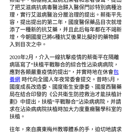
蔡衛平，積極為艾滋病沾染者和患者發聲，提出
了把艾滋病抗病毒醫治歸入醫保門診特別病種治
理，實行艾滋病醫治分層治理的提出。蔡衛平先
容，提出提出的第二年，國度醫保藥品目次就增
添了一種新的抗艾藥，并且此后每年都在不竭新
增，今朝國度已將6種抗艾後果比擬好的藥物歸
入到目次之中。
2020年2月，介入一線抗擊疫情的蔡衛平在隔離
病區寫了“扶植平戰聯合的綜合性沾染病病院，
應對各類嚴重疫情的提出”，并實時地在休會
包
養網
時代向全國人年夜常委會提交。昔時5月，
國度成長改造委、國度衛生安康委、國度西醫藥
局在結合印發的《公共衛生防控救治才能扶植計
劃》中提出，扶植“平戰聯合”沾染病病院，并請
求在沾染病病院扶植時加大力度重癥醫學科室的
扶植。
往年，來自廣東梅州教導體系的手，迫切地請求