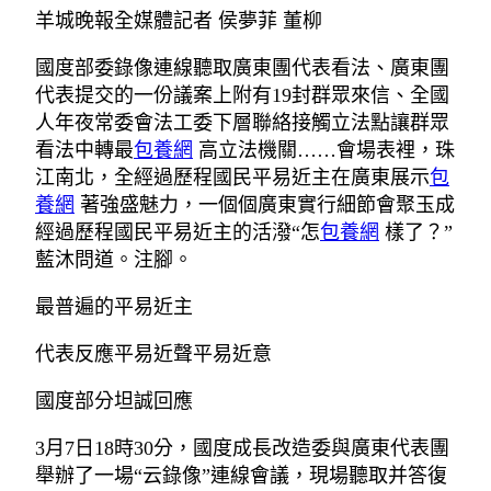
羊城晚報全媒體記者 侯夢菲 董柳
國度部委錄像連線聽取廣東團代表看法、廣東團
代表提交的一份議案上附有19封群眾來信、全國
人年夜常委會法工委下層聯絡接觸立法點讓群眾
看法中轉最
包養網
高立法機關……會場表裡，珠
江南北，全經過歷程國民平易近主在廣東展示
包
養網
著強盛魅力，一個個廣東實行細節會聚玉成
經過歷程國民平易近主的活潑“怎
包養網
樣了？”
藍沐問道。注腳。
最普遍的平易近主
代表反應平易近聲平易近意
國度部分坦誠回應
3月7日18時30分，國度成長改造委與廣東代表團
舉辦了一場“云錄像”連線會議，現場聽取并答復