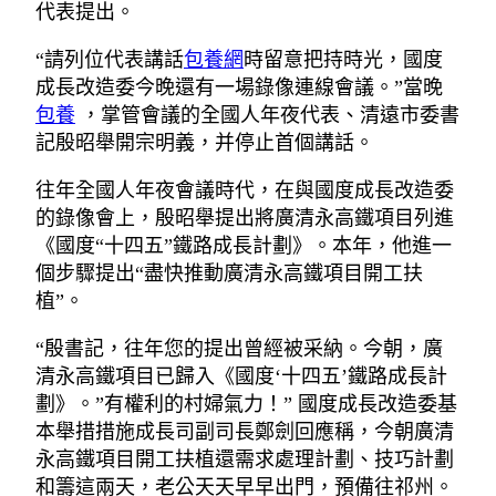
代表提出。
“請列位代表講話
包養網
時留意把持時光，國度
成長改造委今晚還有一場錄像連線會議。”當晚
包養
，掌管會議的全國人年夜代表、清遠市委書
記殷昭舉開宗明義，并停止首個講話。
往年全國人年夜會議時代，在與國度成長改造委
的錄像會上，殷昭舉提出將廣清永高鐵項目列進
《國度“十四五”鐵路成長計劃》。本年，他進一
個步驟提出“盡快推動廣清永高鐵項目開工扶
植”。
“殷書記，往年您的提出曾經被采納。今朝，廣
清永高鐵項目已歸入《國度‘十四五’鐵路成長計
劃》。”有權利的村婦氣力！” 國度成長改造委基
本舉措措施成長司副司長鄭劍回應稱，今朝廣清
永高鐵項目開工扶植還需求處理計劃、技巧計劃
和籌這兩天，老公天天早早出門，預備往祁州。