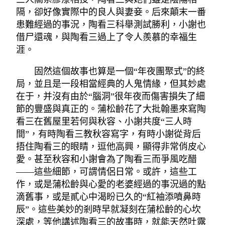
隔，卻好像實際中的良人與妻妾。后來顛末一番
患難經過的事況，陶看三科舉測試勝利，小謝也
借尸還魂，與陶看三過上了令人羨慕的幸福生
涯。
固然這個故事也算是一個“年夜團聚式”的終
局，並且是一段相當經典的人鬼情緣，但其妙處
在于，并沒有由於“腦洞”很年夜而傷害損失了細
節的豐盛與真正的。蒲松齡花了大批翰墨來寫陶
看三在舊屋里若何與秋容、小謝共度“三人時
間”，有時陶看三教秋容寫字，有時小謝從背后
捂住陶看三的眼睛，逗他高興，顯得非常俏皮心
愛。甚至秋容和小謝會為了陶看三而爭風吃醋
——這些細節，可謂情侶日常。或許，這些工
作，或是蒲松齡與心愛的老婆經過的事況過的點
滴舊事，或是貳心中渴盼已久的“紅袖添噴鼻時
辰”。這些美妙的剎時早就凝刻在蒲松齡的心坎
深處，等他講述陶看三的故事時，就能天然吐露