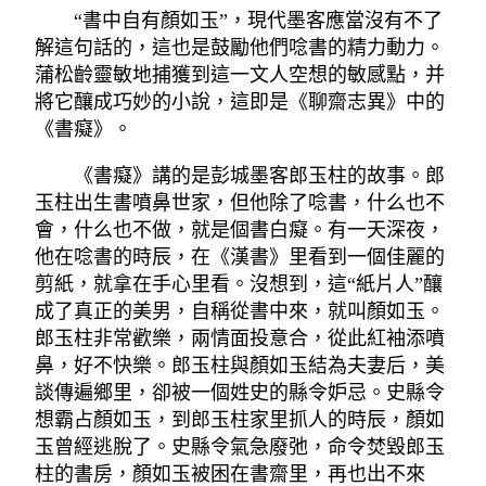
“書中自有顏如玉”，現代墨客應當沒有不了
解這句話的，這也是鼓勵他們唸書的精力動力。
蒲松齡靈敏地捕獲到這一文人空想的敏感點，并
將它釀成巧妙的小說，這即是《聊齋志異》中的
《書癡》。
《書癡》講的是彭城墨客郎玉柱的故事。郎
玉柱出生書噴鼻世家，但他除了唸書，什么也不
會，什么也不做，就是個書白癡。有一天深夜，
他在唸書的時辰，在《漢書》里看到一個佳麗的
剪紙，就拿在手心里看。沒想到，這“紙片人”釀
成了真正的美男，自稱從書中來，就叫顏如玉。
郎玉柱非常歡樂，兩情面投意合，從此紅袖添噴
鼻，好不快樂。郎玉柱與顏如玉結為夫妻后，美
談傳遍鄉里，卻被一個姓史的縣令妒忌。史縣令
想霸占顏如玉，到郎玉柱家里抓人的時辰，顏如
玉曾經逃脫了。史縣令氣急廢弛，命令焚毀郎玉
柱的書房，顏如玉被困在書齋里，再也出不來