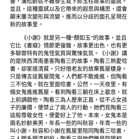
響，蒲松齡就不難發生寫下郎玉柱故事的靈感。
並且，這種靈感以及它帶來的遐思與構思，還會
顛末屢次變形與流變，進而以分歧的面孔呈現在
新的故事里。
《小謝》就是另一種“顏如玉”的故事，並且
它比《書癡》情節更復雜，故事更出色，也有更
多聊齋特有的鬼怪氣質與驚悚氣氛。《小謝》講
的是陜西渭南墨客陶看三的故事。陶看三熱愛唸
書，卻家道清貧，只好借老友的放棄舊屋棲身。
只是傳言這舊屋鬧鬼，人們都不敢進進，但陶看
三不怕鬼，就在里面唸書。公然，一天夜里，有
倆女鬼進進舊屋，看到陶看三躺在床上歇息，就
上前調戲他。陶看三為人歷來正直，從不占女孩
子的廉價，便禁止了兩人的行動。她們見陶看三
這般尊敬女性，便愛好上了他。本來，女鬼本是
兩名妙齡美男，年長一些的叫秋容，年青一些的
叫小謝。秋容和小謝在舊屋里陪同陶看三唸書，
三人關系膠漆相投，陶看三與她們雖是陰陽相