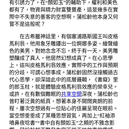
有引誘力了，在“顏如玉”的輔助下，權利和美色
都有了，物資與精力財富雙豐產，這是幾多在實
際中不失意的墨客的空想啊。蒲松齡他本身又何
嘗不是這般呢？
在古希臘神話里，有個塞浦路斯國王叫皮格
馬利翁，他用象牙雕鏤出一位婀娜多姿、繪聲繪
色的美男，對她念念不忘，終于有一天，美男雕
塑釀成了真人，他居然幻想成真了。在心思學
上，這叫皮格馬利翁效應，實際中的工作與預期
的分歧，可謂心想事成。蒲松齡固然沒接觸過古
代心思學，卻深諳此中的底層邏輯，《書癡》里
的郎玉柱，就是體驗皮格馬利翁效應的榮幸兒。
或許，在有數個難眠的
共享空間
深夜，蒲松齡也
曾盯著泛黃的紙頁，想著本身不開闊爽朗的前
程，屢次空想過有一位貼心的佳麗呈現在眼前。
當空想垂垂成了某種思想習氣，再加上“紅袖添
噴鼻夜唸書”“書中自有顏如玉”之類的不雅念影