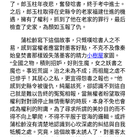
了。郎玉柱年夜悲，奮發唸書，終于考中進士。
之后，郎玉柱取得在史縣令的老家福建仕進的機
遇，擁有了權利，抓到了他在老家的罪行，最后
檢查了史家，為顏如玉報了仇。
蒲松齡寫下這個故事，只慨嘆唸書人之不
易，感到當權者應當對墨客好點，不克不及像秦
始皇焚書那樣毀失落墨客的精力
小樹屋
家園。
“全國之物，積則招妒，好則生魔，女之妖書之
魔也。事近荒誕，治之未為不成；而祖龍之虐不
已慘乎！其居心之私，更宜得怨毒之報也。”他
感到史縣令被復仇，純屬該死，卻認識不到這自
己就是難以告終的冤冤相報，當無權者盼望取得
權利對對頭停止無情衝擊的時辰，本身不免也會
成為權利的附庸，為了尋求所謂的美妙目的而不
得不向上攀爬，不得不平服于宦海的邏輯。或許
蒲松齡沒有清楚地認識到心坎深處的糾結與自我
牴觸之處。究竟，這個故事太誘人了，對墨客太