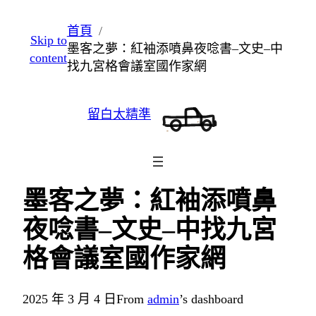
跳
首頁
Skip to
至
墨客之夢：紅袖添噴鼻夜唸書–文史–中
content
主
找九宮格會議室國作家網
要
內
留白太精準
容
墨客之夢：紅袖添噴鼻
夜唸書–文史–中找九宮
格會議室國作家網
2025 年 3 月 4 日
From
admin
’s dashboard