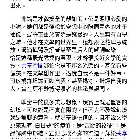
出來。
非論是才貌雙全的顏如玉，仍是溫順心愛的
小謝，她們都是蒲松齡空想中的陪同墨客的才子
抽像。或許正由於實際是殘暴的，人生難有自得
之時，他才在文學的世界里，讓想象之花肆意綻
放，涓滴掉臂及讀者甚至是后人的感觸感染——
恰是這種最光禿禿的展現，才幹最接近文學的實
質，
共享空間
哪怕它是不那么光榮的，甚至有些
偏狹。在文學創作里，過度自我不是一件好事，
可以或許坦誠面臨自我，甚至揭穿、批評自我的
人，實在更不難博得讀者的共識與認同。
聊齋中的良多美妙想象，現實上就是墨客的
幻境，可以說是不實在際的。但不克不及說幻境
就是無聊的意淫，就是毫無價值的。且不說文學
原來就有“白日夢”的價值，是“苦悶的象征”，是
紓解胸中郁結、宣泄心坎不滿的渠道，蒲松
共享