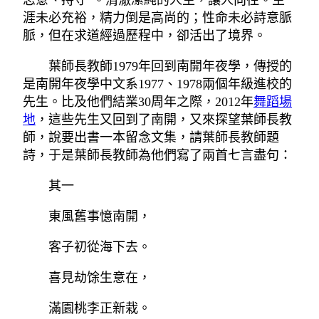
志意、持守”。清澈潔純的人生，讓人向往。生
涯未必充裕，精力倒是高尚的；性命未必詩意脈
脈，但在求道經過歷程中，卻活出了境界。
葉師長教師1979年回到南開年夜學，傳授的
是南開年夜學中文系1977、1978兩個年級進校的
先生。比及他們結業30周年之際，2012年
舞蹈場
地
，這些先生又回到了南開，又來探望葉師長教
師，說要出書一本留念文集，請葉師長教師題
詩，于是葉師長教師為他們寫了兩首七言盡句：
其一
東風舊事憶南開，
客子初從海下去。
喜見劫馀生意在，
滿園桃李正新栽。