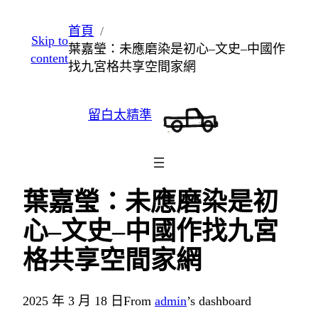
跳
首頁
Skip to
至
葉嘉瑩：未應磨染是初心–文史–中國作
content
主
找九宮格共享空間家網
要
內
留白太精準
容
葉嘉瑩：未應磨染是初
心–文史–中國作找九宮
格共享空間家網
2025 年 3 月 18 日
From
admin
’s dashboard