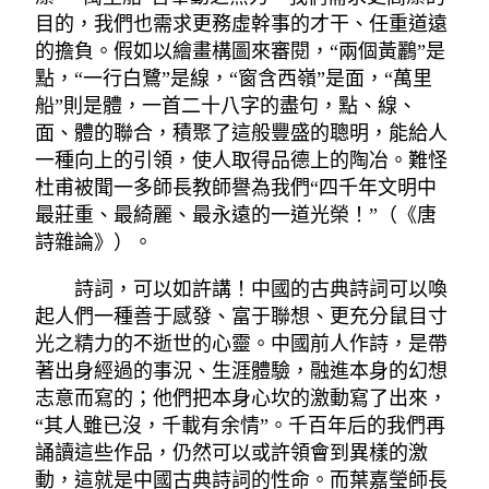
目的，我們也需求更務虛幹事的才干、任重道遠
的擔負。假如以繪畫構圖來審閱，“兩個黃鸝”是
點，“一行白鷺”是線，“窗含西嶺”是面，“萬里
船”則是體，一首二十八字的盡句，點、線、
面、體的聯合，積聚了這般豐盛的聰明，能給人
一種向上的引領，使人取得品德上的陶冶。難怪
杜甫被聞一多師長教師譽為我們“四千年文明中
最莊重、最綺麗、最永遠的一道光榮！”（《唐
詩雜論》）。
詩詞，可以如許講！中國的古典詩詞可以喚
起人們一種善于感發、富于聯想、更充分鼠目寸
光之精力的不逝世的心靈。中國前人作詩，是帶
著出身經過的事況、生涯體驗，融進本身的幻想
志意而寫的；他們把本身心坎的激動寫了出來，
“其人雖已沒，千載有余情”。千百年后的我們再
誦讀這些作品，仍然可以或許領會到異樣的激
動，這就是中國古典詩詞的性命。而葉嘉瑩師長