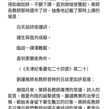
得如癡如醉，不願下課，直到熄暗號響起。葉師
長教師那時還作了詩，抽像地記載了那時上課的
場景：
白天談詩夜講詞，
諸生與我共成癡。
臨歧一課渾難罷，
直到更闌夜角吹。
（《天津紀事盡句二十四首》其二十）
劉躍進師長教師昔時的日誌里如許寫道：
兩個月來，葉師長教師廣博的常識，詩人的
氣質，酷愛內陸的誠摯感情、嚴謹務實的治學立
場，都給本身留下畢生難忘的印象。葉師長教師
不只僅向我們教授中國古典詩詞的常識，更是向