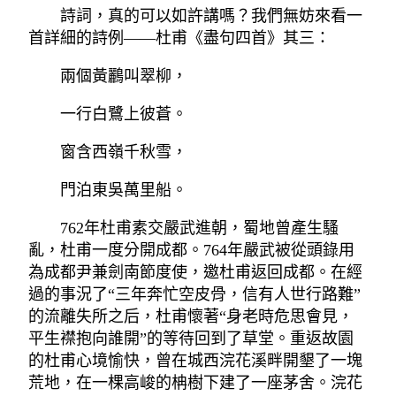
詩詞，真的可以如許講嗎？我們無妨來看一
首詳細的詩例——杜甫《盡句四首》其三：
兩個黃鸝叫翠柳，
一行白鷺上彼蒼。
窗含西嶺千秋雪，
門泊東吳萬里船。
762年杜甫素交嚴武進朝，蜀地曾產生騷
亂，杜甫一度分開成都。764年嚴武被從頭錄用
為成都尹兼劍南節度使，邀杜甫返回成都。在經
過的事況了“三年奔忙空皮骨，信有人世行路難”
的流離失所之后，杜甫懷著“身老時危思會見，
平生襟抱向誰開”的等待回到了草堂。重返故園
的杜甫心境愉快，曾在城西浣花溪畔開墾了一塊
荒地，在一棵高峻的柟樹下建了一座茅舍。浣花