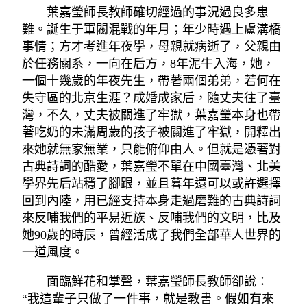
葉嘉瑩師長教師確切經過的事況過良多患
難。誕生于軍閥混戰的年月；年少時遇上盧溝橋
事情；方才考進年夜學，母親就病逝了，父親由
於任務關系，一向在后方，8年泥牛入海，她，
一個十幾歲的年夜先生，帶著兩個弟弟，若何在
失守區的北京生涯？成婚成家后，隨丈夫往了臺
灣，不久，丈夫被關進了牢獄，葉嘉瑩本身也帶
著吃奶的未滿周歲的孩子被關進了牢獄，開釋出
來她就無家無業，只能俯仰由人。但就是憑著對
古典詩詞的酷愛，葉嘉瑩不單在中國臺灣、北美
學界先后站穩了腳跟，並且暮年還可以或許選擇
回到內陸，用已經支持本身走過磨難的古典詩詞
來反哺我們的平易近族、反哺我們的文明，比及
她90歲的時辰，曾經活成了我們全部華人世界的
一道風度。
面臨鮮花和掌聲，葉嘉瑩師長教師卻說：
“我這輩子只做了一件事，就是教書。假如有來