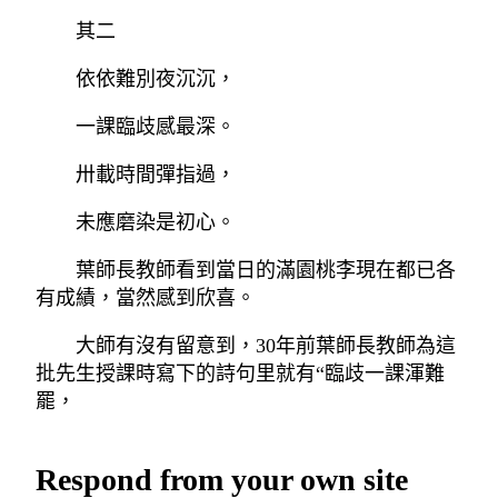
其二
依依難別夜沉沉，
一課臨歧感最深。
卅載時間彈指過，
未應磨染是初心。
葉師長教師看到當日的滿園桃李現在都已各
有成績，當然感到欣喜。
大師有沒有留意到，30年前葉師長教師為這
批先生授課時寫下的詩句里就有“臨歧一課渾難
罷，
Respond from your own site