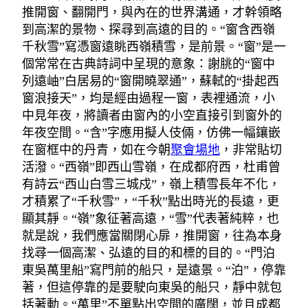
推開窗、翻開門，與內在的世界溝通，才幹領略
到高潔的景物、探尋到高遠的目的。“窗含西嶺
千秋雪”寫憑窗遠眺西嶺積雪，是前景。“窗”是一
個常常在古典詩詞中呈現的意象：謝朓的“窗中
列遠岫”白居易的“窗開曉翠通”，蘇軾的“掛起西
窗浪接天”，均是經由過程一窗，表裡通流，小
中見年夜，將讀者由窗內的小空直接引到窗外的
年夜空間。“含”字應用擬人伎倆，仿佛一幅鑲嵌
在窗框中的丹青，如在今朝
聚會場地
，非常貼切
活潑。“西嶺”即西山雪嶺，在成都府西，杜甫曾
有詩云“西山白雪三城戍”，嶺上積雪長年不化，
才積累了“千秋雪”，“千秋”點出時光的長遠，更
顯其靜。“嶺”象征著高遠，“雪”代表著純粹，也
就是說，我們應當關閉心扉，推開窗，往為本身
找尋一個高潔、弘遠的目的和標的目的。“門泊
東吳萬里船”寫門前的船只，是遠景。“泊”，停靠
著，但這停靠的是要駛向東吳的船只，靜中就包
括著動。“萬里”不單點出空間的廣闊，並且成都