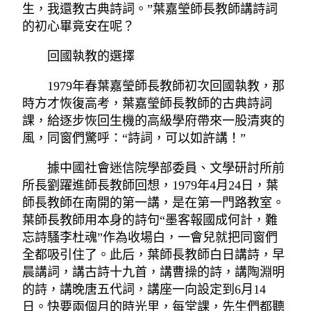
生，我還教古典詩詞。”葉嘉瑩師長教師講詩詞
的初心畢竟安在呢？
回國執教的選擇
1979年春葉嘉瑩師長教師初次回國執教，那
時方才恢復高考，葉嘉瑩師長教師的古典詩詞
課，給逐步恢回生機的高級學府帶來一股清爽的
風，同窗們驚呼：“詩詞，可以如許講！”
據中國社會迷信院學部委員、文學研討所前
所長劉躍進師長教師回想，1979年4月24日，葉
師長教師在南開的第一講，是在第一門路教室。
葉師長教師用本身的詩句“墨客報國成何計，難
忘詩騷李杜魂”作為收場白，一會兒就把同窗們
全都吸引住了。此后，葉師長教師白日講詩，早
晨講詞，講古詩十九首，講曹操的詩，講陶淵明
的詩，講晚唐五代詞，講座一向設定到6月14
日。快要兩個月的時光里，每堂課，先生們都聽