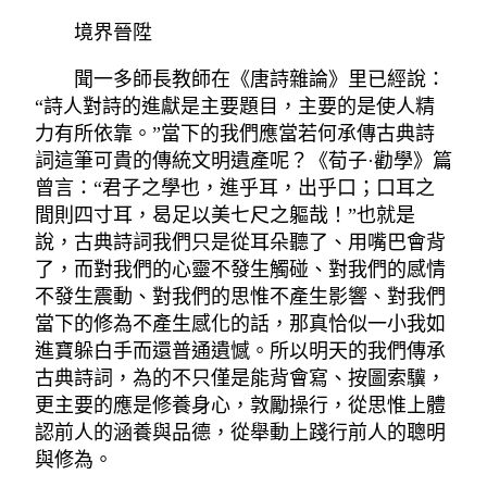
境界晉陞
聞一多師長教師在《唐詩雜論》里已經說：
“詩人對詩的進獻是主要題目，主要的是使人精
力有所依靠。”當下的我們應當若何承傳古典詩
詞這筆可貴的傳統文明遺產呢？《荀子·勸學》篇
曾言：“君子之學也，進乎耳，出乎口；口耳之
間則四寸耳，曷足以美七尺之軀哉！”也就是
說，古典詩詞我們只是從耳朵聽了、用嘴巴會背
了，而對我們的心靈不發生觸碰、對我們的感情
不發生震動、對我們的思惟不產生影響、對我們
當下的修為不產生感化的話，那真恰似一小我如
進寶躲白手而還普通遺憾。所以明天的我們傳承
古典詩詞，為的不只僅是能背會寫、按圖索驥，
更主要的應是修養身心，敦勵操行，從思惟上體
認前人的涵養與品德，從舉動上踐行前人的聰明
與修為。