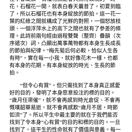
花，石榴花一開，就表白春天曩昔了，初夏到臨
了，所以石榴花也有本身綻放的節拍。這一花一
葉的紅綠之間就構成了光鮮的對照，一個怒放枝
頭、一個浮萍水上的高下之間也就有了參差的條
理。此詩前兩句經由過程雙聲（整齊）疊韻（次
序遞次）詞，凸顯出萬事萬物都有本身生長成長
的節拍與紀律。“梅先菊后何必較，恰似人生各
有時”，實在每一小我，就好像花木一樣，也都
有本身的花期，有本身綻放的時光、生長的節
拍。
“但令心有賞”，但只需找到了本身真正感愛
好的目的，發明了本身愿意投注的標的目的。
“歲月任渠催”，就不會再感到時光倉促、不會再
慨嘆韶華易逝，就不會再感歎“歲月不居，時節
如流”了。所以平生中最主要的就在于我們能否
找到了令本身“心有賞”的目的和標的目的。一旦
找到了，這平生的性命就有了價值與意義。每一