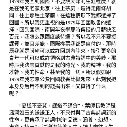
1979年我回到國際，不要說天津的生涯程度，就
是在我的老家北京，往上茅廁，還得走兩條胡
同，往上那種土茅廁，在這種情形下我都選擇了
回國。所以我更重視的是1979年回國教書的選
擇。回到國際，南開年夜學那時傳授的月薪缺乏
百元，我怎么跟國度談待遇？所以我不只不要授
課費，並且差旅、國際機票我都是自付的。那時
辰我就是盼望可以或許回到內陸來，接引更多的
青年一代可以或許領略到古典詩詞中的美妙。那
時辰我決志貢獻的是我的時光、我的精神、我的
才幹、我的性命，甚至我的一切。所以假如跟
1979年我志愿公費回國教書比擬起來，此刻我把
本身身后用不到的錢捐出來，又算得了什么
呢？”
“憂道不憂貧，謀道不謀食”，葉師長教師是
溫潤如玉的謙謙正人，不只付與了古典詩詞新的
性命，更傳承了詩詞中的“品德、涵養、幻想、