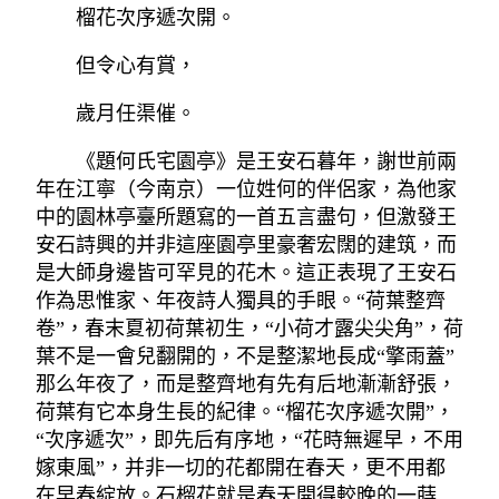
榴花次序遞次開。
但令心有賞，
歲月任渠催。
《題何氏宅園亭》是王安石暮年，謝世前兩
年在江寧（今南京）一位姓何的伴侶家，為他家
中的園林亭臺所題寫的一首五言盡句，但激發王
安石詩興的并非這座園亭里豪奢宏闊的建筑，而
是大師身邊皆可罕見的花木。這正表現了王安石
作為思惟家、年夜詩人獨具的手眼。“荷葉整齊
卷”，春末夏初荷葉初生，“小荷才露尖尖角”，荷
葉不是一會兒翻開的，不是整潔地長成“擎雨蓋”
那么年夜了，而是整齊地有先有后地漸漸舒張，
荷葉有它本身生長的紀律。“榴花次序遞次開”，
“次序遞次”，即先后有序地，“花時無遲早，不用
嫁東風”，并非一切的花都開在春天，更不用都
在早春綻放。石榴花就是春天開得較晚的一蒔