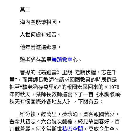
其二
海內空能懷祖國，
人世何處有知音。
他年若遂還鄉愿，
驥老猶存萬里
舞蹈教室
心。
曹操的《龜雖壽》里說“老驥伏櫪，志在千
里”，而葉師長教師在請求回國教書的時辰倒是
抱著“驥老猶存萬里心”的報國宏愿回來的。1978
年的秋天，葉師長教師還寫下了一首《水調歌頭·
秋天有懷國際外各地友人》，下闋有云：
雖分袂，經萬里，夢魂通。墨客報國苦衷，
吾輩共初志。六合幾次翻覆，終見故園春好，百
卉競芳叢。何幸當斯世
私密空間
，莫放今生空。