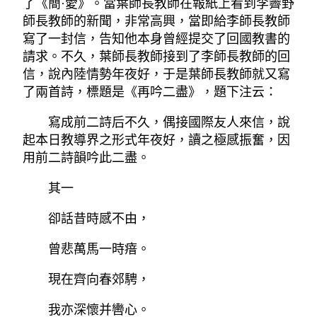
了《簡·愛》。當葉師長教師在報紙上看到李霽野
師長教師的新聞，非常高興，當即給李師長教師
寫了一封信，告知他本身曾經提交了回國教書的
請求。不久，葉師長教師接到了李師長教師的回
信，說內陸情勢年夜好，于是葉師長教師就又寫
了兩首詩，標題是《再吟二盡》，題下注云：
寫成前二詩后不久，偶接國際友人來信，說
起本日教導界之形式年夜好，讀之極感振奮，因
用前二詩韻吟此二盡。
其一
卻話昔時感不由，
曾悲萬馬一時瘖。
現在齊向春郊騁，
我亦深懷并轡心。