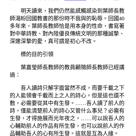
明天讀來，我們仍然能感觸感染到葉師長教
師渴盼回國教書的那份時不我與的恥辱。回國40
多年來，葉師長教師恰是用本身的性命，書寫著
對中華詩教、對內陸優良傳統文明的那種誠摯、
深邃深摯的愛，真可謂是初心不改。
標的目的引領
葉嘉瑩師長教師的教員顧隨師長教師已經講
過：
吾人讀詩只解字面當然不成，而要千載之下
的人能領會千載而上之人的詩心。但是這也還不
敷，必需要從其中有生發。……吾人讀了前人的
詩，僅能清楚前人的詩心又管什么事兒？必需有
生發，才得施展而光年夜之。……可以說吾人的
心輔助前人的作品有所生發，也可以說前人的作
品輔助吾人的心有所生發。這就是互為人緣。