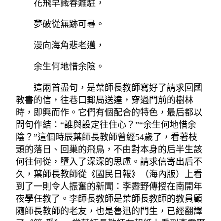
花飛早識春難駐，
夢破從無跡可尋。
漫向海角悲老邁，
余生何地惜余陰。
這兩首盡句，是葉師長教師寫好了請求回國
教書的信，往巷口郵局送達，穿過門前的樹林
時，即興而作。它們有個配合的特色，最后都以
問句作結：“誰與設定往住心？”“余生何地惜余
陰？”這個時辰葉師長教師曾經54歲了，看著枝
頭的落日、回巢的飛鳥，不由對本身的后半生該
何往何從，墮入了深深的思慮。請求信寄出后不
久，葉師長教師從《國民日報》（海內版）上看
到了一則令人振奮的新聞：李霽野傳授在南開年
夜學任教了。李師長教師是葉師長教師的教員顧
隨師長教師的老友，也是魯迅的門生，已經翻譯