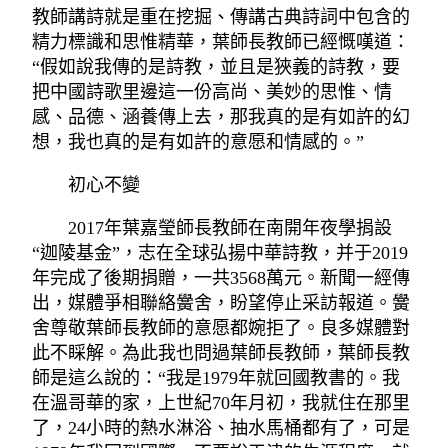
教師講詩就是重在挖掘、傳講古典詩詞中包含的
精力標識和思惟精華，葉師長教師已經慨嘆道：
“假如說我傳的是詩教，並且是狹義的詩教，要
把中國詩歌里邊這一份高尚、美妙的思惟、情
感、品德、涵養傳上去，那我真的是有如許的幻
想，我也真的是有如許的意愿和情感的。”
初心不變
2017年葉嘉瑩師長教師在南開年夜學捐設
“迦陵基金”，志在全球弘揚中華詩教，并于2019
年完成了後期捐贈，一共3568萬元。新聞一經傳
出，媒體爭相聯絡黌舍，盼望停止采訪報道。黌
舍尊敬葉師長教師的意愿都婉拒了。良多媒體對
此不睬解。為此我也問過葉師長教師，葉師長教
師是這么說的：“我是1979年就回國教書的。我
在溫哥華的家，上世紀70年月初，我就住在那里
了，24小時的熱水淋浴、抽水馬桶都有了，可是