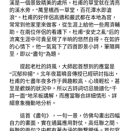
溪是一個景致精美的處所，杜甫的草堂就在清亮
的溪水旁，“萬里橋西一草堂，百花潭水即滄
浪”。杜甫的好伴侶高適和嚴武都在本地為官，
常常到他家里來做客，從生涯上給他一些周濟輔
助。在兩位伴侶的看護下，杜甫“安史之亂”后的
流寓生涯中可貴呈現了半晌的悠然自得。在如許
的心情下，他一氣寫下了四首即景小詩，筆隨興
至，即以“盡句”為題。
提起老杜的詩風，大師起首想到的應當是
“沉郁抑揚”。北年夜葛曉音傳授已經研討指出，
杜甫的七盡年夜多作于興趣較高、心境輕松，甚
至是歡娛的狀況中。所以古詩詞切忌臉譜化“千
詩一面”地呆板講解，而應當聯合詳細情形、詳
細意象機動地分析。
這首《盡句》，一句一景，仿佛勾畫出四幅
自力的畫面，實在通篇應用對仗，高低聯之間、
每聯的兩句之中都有著內涵的聯繫關係。首句寫