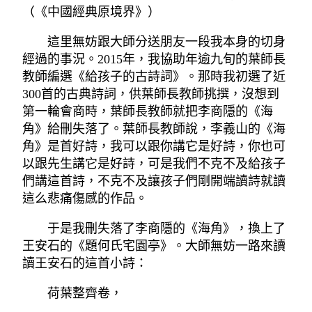
（《中國經典原境界》）
這里無妨跟大師分送朋友一段我本身的切身
經過的事況。2015年，我協助年逾九旬的葉師長
教師編選《給孩子的古詩詞》。那時我初選了近
300首的古典詩詞，供葉師長教師挑撰，沒想到
第一輪會商時，葉師長教師就把李商隱的《海
角》給刪失落了。葉師長教師說，李義山的《海
角》是首好詩，我可以跟你講它是好詩，你也可
以跟先生講它是好詩，可是我們不克不及給孩子
們講這首詩，不克不及讓孩子們剛開端讀詩就讀
這么悲痛傷感的作品。
于是我刪失落了李商隱的《海角》，換上了
王安石的《題何氏宅園亭》。大師無妨一路來讀
讀王安石的這首小詩：
荷葉整齊卷，