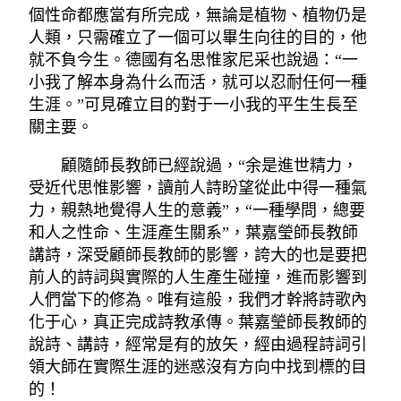
個性命都應當有所完成，無論是植物、植物仍是
人類，只需確立了一個可以畢生向往的目的，他
就不負今生。德國有名思惟家尼采也說過：“一
小我了解本身為什么而活，就可以忍耐任何一種
生涯。”可見確立目的對于一小我的平生生長至
關主要。
顧隨師長教師已經說過，“余是進世精力，
受近代思惟影響，讀前人詩盼望從此中得一種氣
力，親熱地覺得人生的意義”，“一種學問，總要
和人之性命、生涯產生關系”，葉嘉瑩師長教師
講詩，深受顧師長教師的影響，誇大的也是要把
前人的詩詞與實際的人生產生碰撞，進而影響到
人們當下的修為。唯有這般，我們才幹將詩歌內
化于心，真正完成詩教承傳。葉嘉瑩師長教師的
說詩、講詩，經常是有的放矢，經由過程詩詞引
領大師在實際生涯的迷惑沒有方向中找到標的目
的！