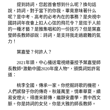
提到詩詞，您起首會想到什么呢？換句話
說，詩詞，對于當下的你我，畢竟意味著什么
呢？是中考、高考的必考內在的事務？是央視中
國詩詞年夜會上扣人心弦的飛花令？是炫于人前
的一種才藝？是雅集唱和的一份技巧？但是葉嘉
瑩師長教師卻說：詩詞，是支持我走過磨難的氣
力！
葉嘉瑩？何許人？
2021年頭，中心播送電視總臺授予葉嘉瑩師
長教師“激動中國2020年度人物”，頒獎詞如許寫
道：
桃李全國，傳承一家。你挖掘詩歌的機密，
人們感發于你的傳奇。秋蓬萬里，情牽華夏，續
易安燈火，得唐宋薪傳，繼靜安盡學，貫中西文
脈。你是詩詞的女兒，你是大雅的師長教師。