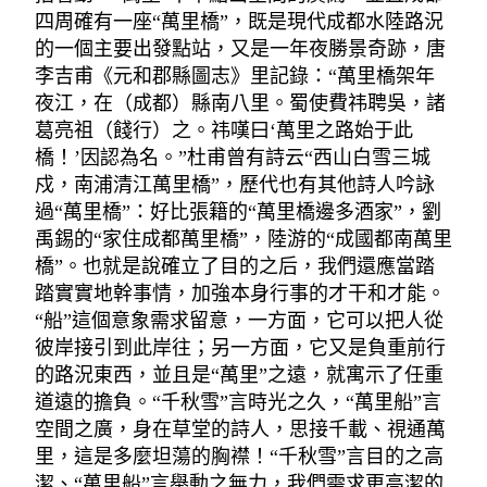
四周確有一座“萬里橋”，既是現代成都水陸路況
的一個主要出發點站，又是一年夜勝景奇跡，唐
李吉甫《元和郡縣圖志》里記錄：“萬里橋架年
夜江，在（成都）縣南八里。蜀使費祎聘吳，諸
葛亮祖（餞行）之。祎嘆曰‘萬里之路始于此
橋！’因認為名。”杜甫曾有詩云“西山白雪三城
戍，南浦清江萬里橋”，歷代也有其他詩人吟詠
過“萬里橋”：好比張籍的“萬里橋邊多酒家”，劉
禹錫的“家住成都萬里橋”，陸游的“成國都南萬里
橋”。也就是說確立了目的之后，我們還應當踏
踏實實地幹事情，加強本身行事的才干和才能。
“船”這個意象需求留意，一方面，它可以把人從
彼岸接引到此岸往；另一方面，它又是負重前行
的路況東西，並且是“萬里”之遠，就寓示了任重
道遠的擔負。“千秋雪”言時光之久，“萬里船”言
空間之廣，身在草堂的詩人，思接千載、視通萬
里，這是多麼坦蕩的胸襟！“千秋雪”言目的之高
潔、“萬里船”言舉動之無力，我們需求更高潔的