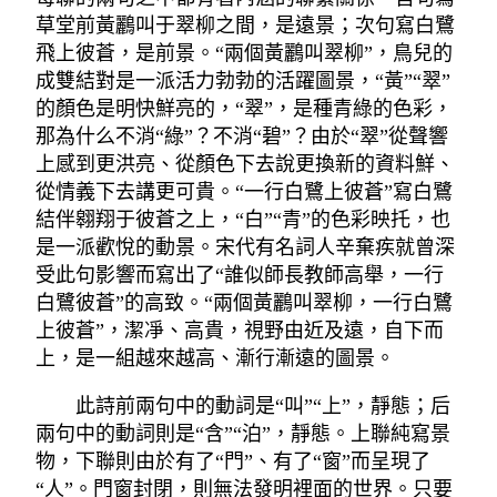
草堂前黃鸝叫于翠柳之間，是遠景；次句寫白鷺
飛上彼蒼，是前景。“兩個黃鸝叫翠柳”，鳥兒的
成雙結對是一派活力勃勃的活躍圖景，“黃”“翠”
的顏色是明快鮮亮的，“翠”，是種青綠的色彩，
那為什么不消“綠”？不消“碧”？由於“翠”從聲響
上感到更洪亮、從顏色下去說更換新的資料鮮、
從情義下去講更可貴。“一行白鷺上彼蒼”寫白鷺
結伴翱翔于彼蒼之上，“白”“青”的色彩映托，也
是一派歡悅的動景。宋代有名詞人辛棄疾就曾深
受此句影響而寫出了“誰似師長教師高舉，一行
白鷺彼蒼”的高致。“兩個黃鸝叫翠柳，一行白鷺
上彼蒼”，潔凈、高貴，視野由近及遠，自下而
上，是一組越來越高、漸行漸遠的圖景。
此詩前兩句中的動詞是“叫”“上”，靜態；后
兩句中的動詞則是“含”“泊”，靜態。上聯純寫景
物，下聯則由於有了“門”、有了“窗”而呈現了
“人”。門窗封閉，則無法發明裡面的世界。只要