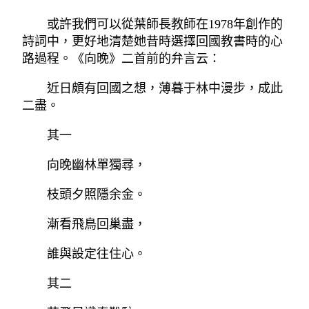
或許我們可以從葉師長教師在1978年創作的
詩詞中，更好地清楚她昔時選擇回國教書時的心
路過程。《向晚》二首前的弁言云：
近日頗有回國之想，薄暮于林中漫步，成此
二盡。
其一
向晚幽林單獨尋，
枝頭夕照隱余金。
漸看飛鳥回巢盡，
誰與設定往住心。
其二