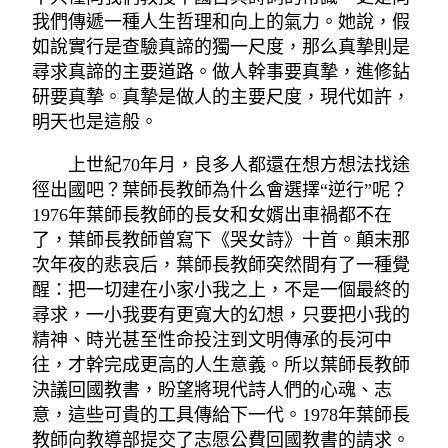
我們傳遞一種人生哲理和向上的氣力。她說，假
如說實行是查驗真諦的獨一尺度，那么真摯則是
尋求真諦的主要道路。做人幹事要真摯，進修鉆
研要真摯。真摯是做人的主要尺度，現代如許，
明天也是這般。
上世紀70年月，良多人都還在想方想法找途
徑出國吧？葉師長教師為什么會選擇“逆行”呢？
1976年葉師長教師的長女和女婿出車禍都不在
了，葉師長教師曾寫下《哭女詩》十首。顛末那
次年夜的悲哀后，葉師長教師突然間有了一種覺
醒：把一切建在小家小我之上，不是一個最終的
尋求，一小我要有更寬大的幻想，只要把小我的
精神、時光甚至性命投注到文明傳承的長河中
往，才幹完成更高的人生意義。所以葉師長教師
決議回國教書，盼望將現代詩人們的心魂、志
意，這些可貴的工具傳給下一代。1978年葉師長
教師向教導部提交了志愿公費回國教書的請求。