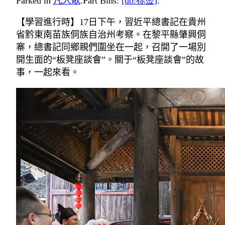
Parked in
凡人歌
.
Part Bins:
[db:标签]
.
【學習進行時】17日下午，習近平總書記在貴州
省黔東南苗族侗族自治州考察。在黎平縣肇興侗
寨，總書記同鄉親們圍坐在一起，召開了一場別
開生面的“板凳座談會”。關于“板凳座談會”的故
事，一起來看。