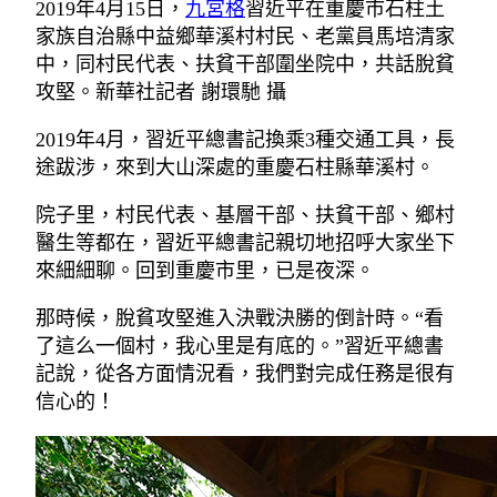
2019年4月15日，
九宮格
習近平在重慶市石柱土
家族自治縣中益鄉華溪村村民、老黨員馬培清家
中，同村民代表、扶貧干部圍坐院中，共話脫貧
攻堅。新華社記者 謝環馳 攝
2019年4月，習近平總書記換乘3種交通工具，長
途跋涉，來到大山深處的重慶石柱縣華溪村。
院子里，村民代表、基層干部、扶貧干部、鄉村
醫生等都在，習近平總書記親切地招呼大家坐下
來細細聊。回到重慶市里，已是夜深。
那時候，脫貧攻堅進入決戰決勝的倒計時。“看
了這么一個村，我心里是有底的。”習近平總書
記說，從各方面情況看，我們對完成任務是很有
信心的！