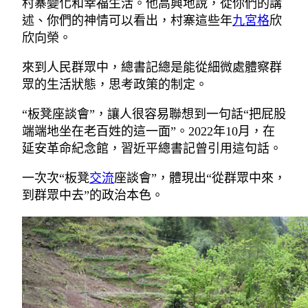
村寨變化和幸福生活。他高興地說，從你們的講
述、你們的神情可以看出，村寨這些年
九宮格
欣
欣向榮。
來到人民群眾中，總書記總是能從細微處體察群
眾的生活狀態，思考政策的制定。
“板凳座談會”，讓人很容易聯想到一句話“把屁股
端端地坐在老百姓的這一面”。2022年10月，在
延安革命紀念館，習近平總書記曾引用這句話。
一次次“板凳
交流
座談會”，體現出“從群眾中來，
到群眾中去”的政治本色。