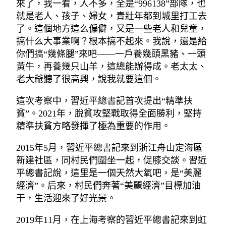
來了，我一看，人不多，全是“996138”部隊，也
就是老人、孩子、婦女，青壯年都到城里打工去
了。這個地方這么偏僻，又是一些老人和兒童，
搞什么大事業啊？根本搞不起來。我說，還是給
你們搞“幾條腿”來吧——一戶養幾頭黑豬、一頭
黃牛，再養幾只山羊，這總能辦得成。老太太、
老大爺聽了很高興，說我就要這個。
這次考察中，習近平總書記首次提出“精準扶
貧”。2021年，脫貧攻堅戰取得全面勝利，堅持
精準扶貧方略發揮了極為重要的作用。
2015年5月，習近平總書記來到浙江舟山定海區
新建社區，同村民們圍坐一起，促膝交談。習近
平總書記說，這里是一個天然大氧吧，是“美麗
經濟”。后來，村民們奔著“美麗經濟”目標加油
干，生活迎來了好光景。
2019年11月，在上海考察的習近平總書記來到虹