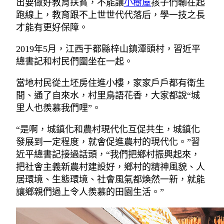
出要做好教育扶貧，不能讓
小樹屋
孩子們輸在起
跑線上，教育跟不上世世代代落后，學一技之長
才能有更好保障。
2019年5月，江西于都縣梓山鎮潭頭村，習近平
總書記和村民們圍坐在一起。
當地村民從土坯房住進小樓，家家戶戶都有衛生
間、通了自來水，村里鳥語花香，大家都說“城
里人也羨慕我們哩”。
“是啊，城鎮化和農村現代化互促共生，城鎮化
發展到一定程度，就會促進農村的現代化。”習
近平總書記接過話頭，“我們把鄉村振興起來，
把社會主義新農村建設好，鄉村的精神風貌、人
居環境、生態環境、社會風氣都煥然一新，就能
讓鄉親們過上令人羨慕的田園生活。”