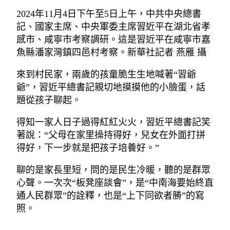
2024年11月4日下午至5日上午，中共中央總書
記、國家主席、中央軍委主席習近平在湖北省孝
感市、咸寧市考察調研。這是習近平在咸寧市嘉
魚縣潘家灣鎮四邑村考察。新華社記者 燕雁 攝
來到村民家，兩歲的孩童脆生生地喊著“習爺
爺”，習近平總書記親切地摸摸他的小臉蛋，話
題從孩子聊起。
得知一家人日子過得紅紅火火，習近平總書記笑
著說：“父母在家里操持得好，兒女在外面打拼
得好，下一步就是把孩子培養好。”
聊的是家長里短，問的是民生冷暖，聽的是群眾
心聲。一次次“板凳座談會”，是“中南海要始終直
通人民群眾”的詮釋，也是“上下同欲者勝”的寫
照。