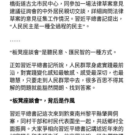
橋街道古北市民中心，同參加一場法律草案意見
建議征詢會的中外居民親切交談，詳細詢問法律
草案的意見征集工作情況。習近平總書記提出，
“人民民主是一種全過程的民主”。
……
“板凳座談會”是聽民意、匯民智的一種方式。
正如習近平總書記所說，人民群眾身處實踐最前
沿，對實踐變化感知最敏感、感受最深切，也最
聰慧，只要走到人民群眾中去，很多百思不得其
解的問題就能豁然開朗、找到答案。
“板凳座談會”，背后是作風
習近平總書記這次來到黔東南州黎平縣肇興侗
寨，同村干部和村民代表圍坐一起，共話鄉村全
面振興。大家爭相向習近平總書記講述近年來的