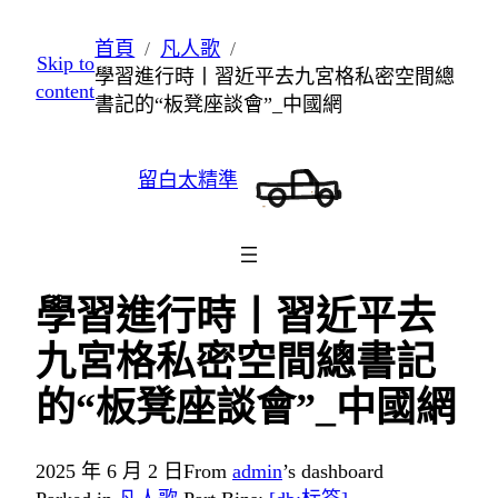
跳
首頁
凡人歌
Skip to
至
學習進行時丨習近平去九宮格私密空間總
content
主
書記的“板凳座談會”_中國網
要
內
留白太精準
容
學習進行時丨習近平去
九宮格私密空間總書記
的“板凳座談會”_中國網
2025 年 6 月 2 日
From
admin
’s dashboard