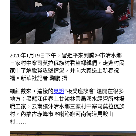
2020年1月19日下午，習近平來到騰沖市清水鄉
三家村中寨司莫拉佤族村看望鄉親們，走進村民
家中了解脫貧攻堅情況，并向大家送上新春祝
福。新華社記者 鞠鵬 攝
細細數來，這樣的
見證
“板凳座談會”還開在很多
地方：黑龍江伊春上甘嶺林業局溪水經營所林場
職工家，云南騰沖清水鄉三家村中寨司莫拉佤族
村，內蒙古赤峰市喀喇沁旗河南街道馬鞍山
村……