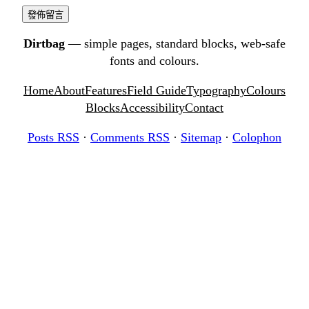
Dirtbag
— simple pages, standard blocks, web-safe
fonts and colours.
Home
About
Features
Field Guide
Typography
Colours
Blocks
Accessibility
Contact
Posts RSS
·
Comments RSS
·
Sitemap
·
Colophon