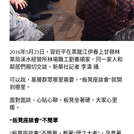
2016年5月23日，習近平在黑龍江伊春上甘嶺林
業局溪水經營所林場職工劉養順家，同一家人和
鄰居們親切交談。新華社記者 李濤 攝
可以說，基層群眾哪里需要，“板凳座談會”就開
到哪里。
面對面談、心貼心聊，板凳坐著硬，大家心里
暖。
“板凳座談會”不簡單
“板凳座談會”不簡單，載著“國之大者”，孕育著