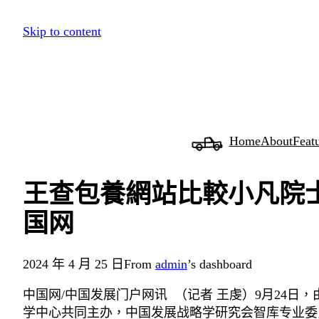
跳
Skip to content
至
主
要
內
容
Home
About
Feat
王查包養網站比較小凡院士
国网
2024 年 4 月 25 日
From
admin
’s dashboard
中国网/中国发展门户网讯 （记者 王虔）9月24
学中心共同主办，中国发展战略学研究会智库专业委