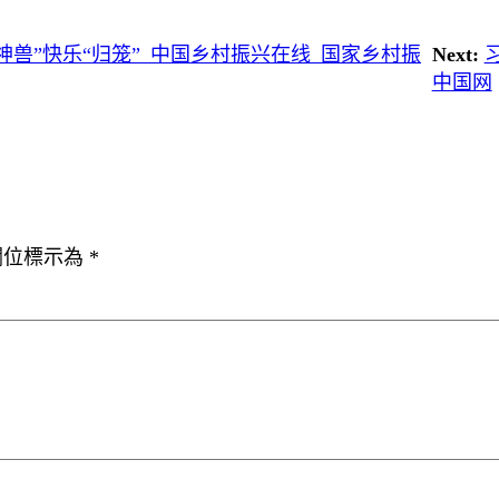
兽”快乐“归笼”_中国乡村振兴在线_国家乡村振
Next:
中国网
欄位標示為
*