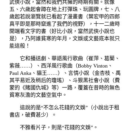
武俠小說，當然和我們共擁的時期有關。就像
五、六歲起會蹲在地上打彈珠、玩圓牌，七、八
歲起若說瀏覽就已看起了漫畫書（葉宏甲的四郎
真平即是那時竄進了我們的視野），十一二歲時
開端看文字的書（好比小說，當然武俠小說也
是），乃阿誰貧寒的年月，文娛或文藝底本就只
能這般！
它和播送劇、華語風行歌曲（崔萍、葛蘭、
紫薇……）、西洋風行歌曲（Bobby Vinton、
Paul Anka、貓王……）、言情小說（金杏枝、禹
其平易近及稍后的瓊瑤）、斗狠黑社會小說（費
蒙的《賭國仇城》等）一路，覆蓋在昔時的無色
貧寒灰澹的文藝空氣中。
這說的是“不怎么花錢的文娛”（小說出于租
書店，破費甚少）。
不雅看片子，則是“花錢的文娛”。