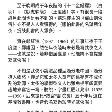
至于晚期成于年夜陸的《十二金錢鏢》（白
羽）、《臥虎躲龍》（王度廬）等，有很長一段
歲月此間也是看不到的。還珠樓主的《蜀山劍俠
傳》亦不是人人看獲得的（哪怕此書的名望恁年
夜，提談此書的人恁多）。
實在郎紅浣（1897—1969）的年事年夜于王
度廬、鄭證因，然在年夜陸時未必是寫武俠之人
——也就是說，若非借居臺島，他能夠不會提筆
寫武俠呢！
不知是武俠小說這品種型過分老中國、過分
撩人鄉愁，抑是它和太多人童年的舊夢有不成切
割的淵源，太多的學術型文人也難免提筆頗富興
趣地來寫它一寫。聽說，字畫巨匠江兆申（1925
—1996，后來擔負“故宮”副院長）五十年月還在
基隆教書時，也曾假名寫過短時光武俠呢！