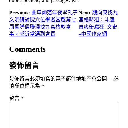
doors, pockets, and passageways.
Previous:
曲阜師范年夜學孔子
Next:
魏向東找九
文明研討院六位學者當選第七
宮格時租：斗廬
屆國際儒聯理找九宮格教室
直爽缶廬狂–文史
事，郭沂當選副會長
–中國作家網
Comments
發佈留言
發佈留言必須填寫的電子郵件地址不會公開。
必
填欄位標示為
*
留言
*