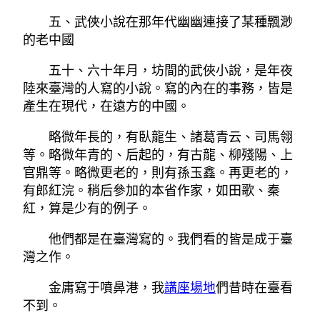
五、武俠小說在那年代幽幽連接了某種飄渺
的老中國
五十、六十年月，坊間的武俠小說，是年夜
陸來臺灣的人寫的小說。寫的內在的事務，皆是
產生在現代，在遠方的中國。
略微年長的，有臥龍生、諸葛青云、司馬翎
等。略微年青的、后起的，有古龍、柳殘陽、上
官鼎等。略微更老的，則有孫玉鑫。再更老的，
有郎紅浣。稍后參加的本省作家，如田歌、秦
紅，算是少有的例子。
他們都是在臺灣寫的。我們看的皆是成于臺
灣之作。
金庸寫于噴鼻港，我
講座場地
們昔時在臺看
不到。