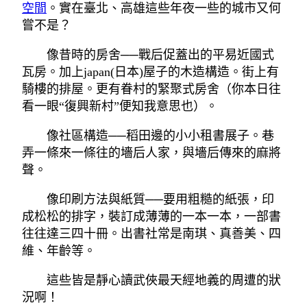
空間
。實在臺北、高雄這些年夜一些的城市又何
嘗不是？
像昔時的房舍──戰后促蓋出的平易近國式
瓦房。加上japan(日本)屋子的木造構造。街上有
騎樓的排屋。更有眷村的緊聚式房舍（你本日往
看一眼“復興新村”便知我意思也）。
像社區構造──稻田邊的小小租書展子。巷
弄一條來一條往的墻后人家，與墻后傳來的麻將
聲。
像印刷方法與紙質──要用粗糙的紙張，印
成松松的排字，裝訂成薄薄的一本一本，一部書
往往達三四十冊。出書社常是南琪、真善美、四
維、年齡等。
這些皆是靜心讀武俠最天經地義的周遭的狀
況啊！