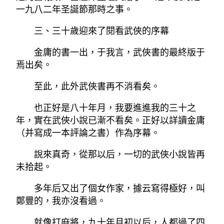
一九八二年圣誕節那時之事。
三、三十歲迎來了閱看武俠的序幕
金庸的書一出，于我言，武俠書的最終版于
焉出矣。
至此，此外武俠書再不消看矣。
也正好是八十年月，我要進進我的三十之
年，實在武俠小說已漸不看矣。正好以詳讀金庸
（并寫成一本評論之書）作為序幕。
說來真奇，從那以后，一切的武俠小說皆再
未拾起。
多年后又出了個女作家，據云寫得極好，叫
鄭豐的，我亦沒看過。
就像打麻將，九十年月初以后，人都過了四