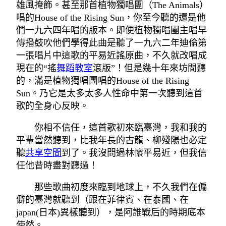
雄風掩飾。甚至那首植物獨唱團（The Animals）
唱的House of the Rising Sun，你至今聽的還是他
們一九六四年唱的版本。即便植物獨唱團主唱早
傳播鼓吹他們學得此曲是聽了一九六二年迪倫第
一張唱片中這歌的平易近謠原曲，不久就改唱成
現在的“搖
舞蹈教室
滾版”！但是幾十年來坊間聽
的，滿是植物獨唱團唱的House of the Rising
Sun。乃它是太多太多人性命中第一次聽到這首
歌的全身心反映。
你相不信任，這首歌初來臨臺灣，我和我的
平輩當然聽到，比我年長的古龍、柳殘陽也必定
聽
共享空間
到了。我沒問過林懷平易近，但我信
任他昔時盡對聽過！
那些歌曲初度來臨到地球上，不久我們在偏
僻的臺灣就聽到（跟在菲律賓、在泰國、在
japan(日本)異樣聽到），是阿誰戰后的時期底本
使然。