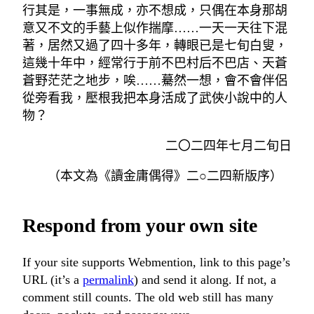
行其是，一事無成，亦不想成，只偶在本身那胡
意又不文的手藝上似作揣摩……一天一天往下混
著，居然又過了四十多年，轉眼已是七旬白叟，
這幾十年中，經常行于前不巴村后不巴店、天蒼
蒼野茫茫之地步，唉……驀然一想，會不會伴侶
從旁看我，壓根我把本身活成了武俠小說中的人
物？
二〇二四年七月二旬日
（本文為《讀金庸偶得》二○二四新版序）
Respond from your own site
If your site supports Webmention, link to this page’s
URL (it’s a
permalink
) and send it along. If not, a
comment still counts. The old web still has many