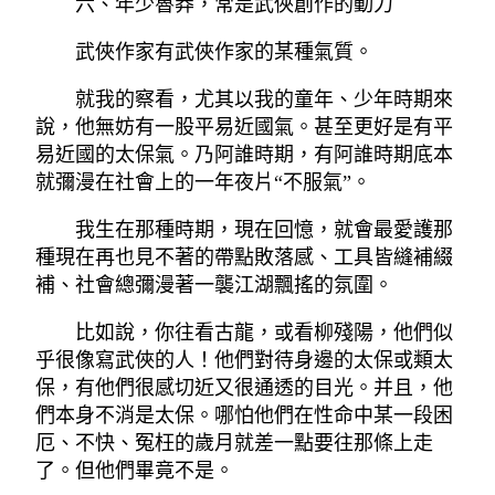
六、年少魯莽，常是武俠創作的動力
武俠作家有武俠作家的某種氣質。
就我的察看，尤其以我的童年、少年時期來
說，他無妨有一股平易近國氣。甚至更好是有平
易近國的太保氣。乃阿誰時期，有阿誰時期底本
就彌漫在社會上的一年夜片“不服氣”。
我生在那種時期，現在回憶，就會最愛護那
種現在再也見不著的帶點敗落感、工具皆縫補綴
補、社會總彌漫著一襲江湖飄搖的氛圍。
比如說，你往看古龍，或看柳殘陽，他們似
乎很像寫武俠的人！他們對待身邊的太保或類太
保，有他們很感切近又很通透的目光。并且，他
們本身不消是太保。哪怕他們在性命中某一段困
厄、不快、冤枉的歲月就差一點要往那條上走
了。但他們畢竟不是。