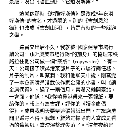
景版，沒出《碧血劍》。它還沒解禁。”
這就像那時《射雕好漢傳》是改成“年夜漠
好漢傳”的書名，才過關的。別的《書劍恩怨
錄》也改成《書劍山河》，皆是昔時的一些躲避
之舉。
這書交出后不久，我就被“國泰建業市場行
銷公司”（即“奧美市場行銷”的前身）的協理宋秩
銘拉往他公司做一個“案牘”（copywriter）。有一
天，公司接了噴鼻港某部片子的市場行銷任務。
片子的制片，叫蔡瀾。我和他聊天中說，剛寫完
了一本會商噴鼻港武俠作家金庸的小書，叫《讀
金庸偶得》。過了一兩個月，蔡瀾又離開臺北，
一會面，他道：“我從噴鼻港帶來一張報紙，要
給你的。報上有篇書評，評你的《讀金庸偶
得》。成果我明天要帶這張報紙出門，在旅店房
間里遍尋不得。我想，能夠是掃除的人當成是看
過的舊報紙，當渣滓整理失落了。”這年夜約是