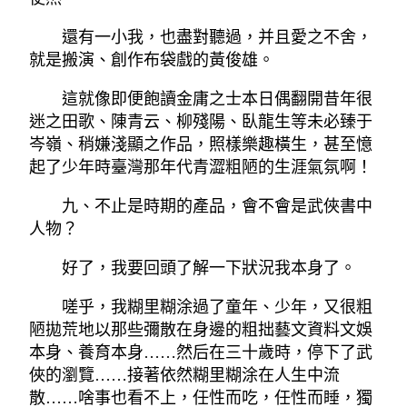
還有一小我，也盡對聽過，并且愛之不舍，
就是搬演、創作布袋戲的黃俊雄。
這就像即便飽讀金庸之士本日偶翻開昔年很
迷之田歌、陳青云、柳殘陽、臥龍生等未必臻于
岑嶺、稍嫌淺顯之作品，照樣樂趣橫生，甚至憶
起了少年時臺灣那年代青澀粗陋的生涯氣氛啊！
九、不止是時期的產品，會不會是武俠書中
人物？
好了，我要回頭了解一下狀況我本身了。
嗟乎，我糊里糊涂過了童年、少年，又很粗
陋拋荒地以那些彌散在身邊的粗拙藝文資料文娛
本身、養育本身……然后在三十歲時，停下了武
俠的瀏覽……接著依然糊里糊涂在人生中流
散……啥事也看不上，任性而吃，任性而睡，獨