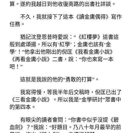
算。遂約我越日到他收復南路的出書社詳談。
不久，我就接下了這本《讀金庸偶得》寫作
任務。
猶記沈登恩昔時愛說：“《紅樓夢》這書這
般到處頌揚，所以有‘紅學’；金庸也該有‘金
學’！”他拿出他剛出的倪匡《我看金庸小說》
《再看金庸小說》二書，說：“你也來寫一本
吧！”
這就是我說的他的“勇敢的打算”。
我寫得慢，等我半年后交稿時，倪匡已出了
《三看金庸小說》。所以我是“金學研討”眾書中
的第四本。
有眼尖的讀者會問：“你書中似乎沒提《碧
血劍》？”我說：“好題目。乃八十年月最早的前