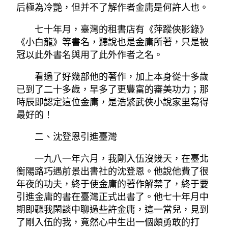
后極為冷艷，但并不了解作者金庸是何許人也。
七十年月，臺灣的租書店有《萍蹤俠影錄》
《小白龍》等書名，聽說也是金庸所著，只是被
冠以此外書名與用了此外作者之名。
看過了好幾部他的著作，加上本身從十多歲
已到了二十多歲，早多了更豐富的審美功力；那
時辰即認定這位金庸，是浩繁武俠小說家里寫得
最好的！
二、沈登恩引進臺灣
一九八一年六月，我剛入伍沒幾天，在臺北
衡陽路巧遇前景出書社的沈登恩。他說他費了很
年夜的功夫，終于使金庸的著作解禁了，終于要
引進金庸的書在臺灣正式出書了。他七十年月中
期即聽我閑談中聊過些許金庸，這一當兒，見到
了剛入伍的我，竟然心中生出一個頗勇敢的打