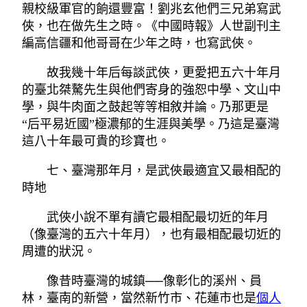
親校級軍官的餉還豐富！劉兆玄他們三兄弟寫武
俠，也在做先生之時。《中國時報》人世副刊主
編高信疆和他哥哥在少年之時，也寫武俠。
故我幾十年后每談武俠，更愛把五六十年月
的臺北桀驁先生與他們寄身的強恕中學、文山中
學，與牛肉面之鼓起等等相敘并論。乃那更是
“后平易近國”極濃郁的生涯與美學。乃這是臺灣
這八十年最可貴的珍寶也。
七、臺灣那年月，是武俠最適宜又最相配的
時地
武俠小說不單有讀它最相配最切近的年月
（像臺灣的五六十年月），也有最相配最切近的
周遭的狀況。
像昔時臺灣的城鎮──像彰化的溪州、員
林，臺南的新營，當然新竹市、花蓮市也是
個人