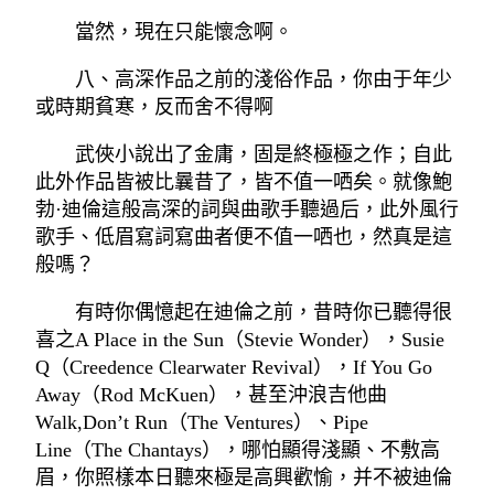
當然，現在只能懷念啊。
八、高深作品之前的淺俗作品，你由于年少
或時期貧寒，反而舍不得啊
武俠小說出了金庸，固是終極極之作；自此
此外作品皆被比曩昔了，皆不值一哂矣。就像鮑
勃·迪倫這般高深的詞與曲歌手聽過后，此外風行
歌手、低眉寫詞寫曲者便不值一哂也，然真是這
般嗎？
有時你偶憶起在迪倫之前，昔時你已聽得很
喜之A Place in the Sun（Stevie Wonder），Susie
Q（Creedence Clearwater Revival），If You Go
Away（Rod McKuen），甚至沖浪吉他曲
Walk,Don’t Run（The Ventures）、Pipe
Line（The Chantays），哪怕顯得淺顯、不敷高
眉，你照樣本日聽來極是高興歡愉，并不被迪倫